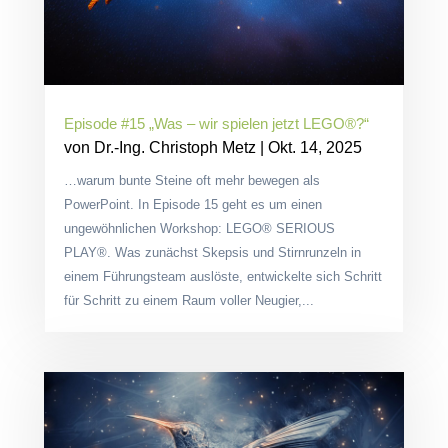
Episode #15 „Was – wir spielen jetzt LEGO®?“
von
Dr.-Ing. Christoph Metz
|
Okt. 14, 2025
…warum bunte Steine oft mehr bewegen als
PowerPoint. In Episode 15 geht es um einen
ungewöhnlichen Workshop: LEGO® SERIOUS
PLAY®. Was zunächst Skepsis und Stirnrunzeln in
einem Führungsteam auslöste, entwickelte sich Schritt
für Schritt zu einem Raum voller Neugier,...