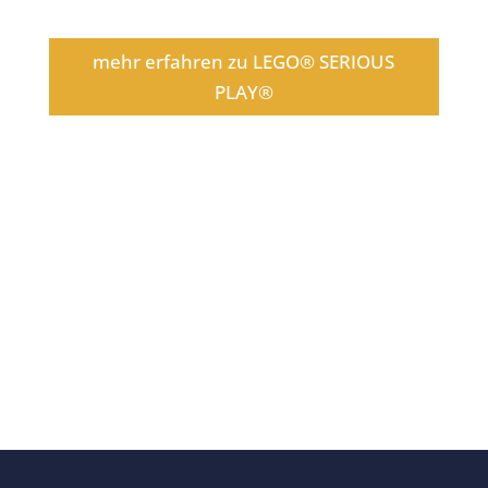
mehr erfahren zu LEGO® SERIOUS
PLAY®
Weitblick & Strategie...
...jetzt das WAS und WIE erkennen, um die
richtigen Entscheidungen zu treffen...
...auf welcher Basis legen Sie sich fest wo die
Reise hingehen soll?